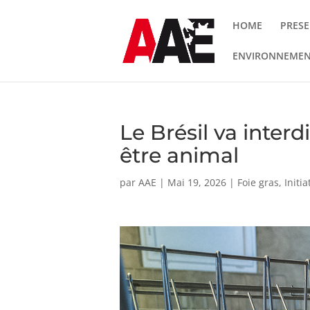
HOME
PRESE
ENVIRONNEME
Le Brésil va interd
être animal
par
AAE
|
Mai 19, 2026
|
Foie gras
,
Initi