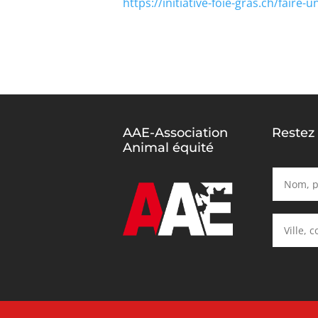
https://initiative-foie-gras.ch/faire-
AAE-Association
Restez
Animal équité
Alternative: