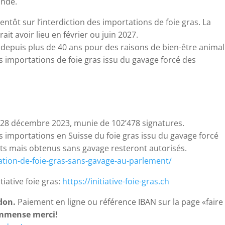
onde.
entôt sur l’interdiction des importations de foie gras. La
rait avoir lieu en février ou juin 2027.
e depuis plus de 40 ans pour des raisons de bien-être animal
es importations de foie gras issu du gavage forcé des
 le 28 décembre 2023, munie de 102’478 signatures.
es importations en Suisse du foie gras issu du gavage forcé
ts mais obtenus sans gavage resteront autorisés.
station-de-foie-gras-sans-gavage-au-parlement/
tiative foie gras:
https://initiative-foie-gras.ch
don.
Paiement en ligne ou référence IBAN sur la page «faire
mmense merci!